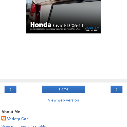
‹
›
Home
View web version
About Me
Variety Car
View my complete profile