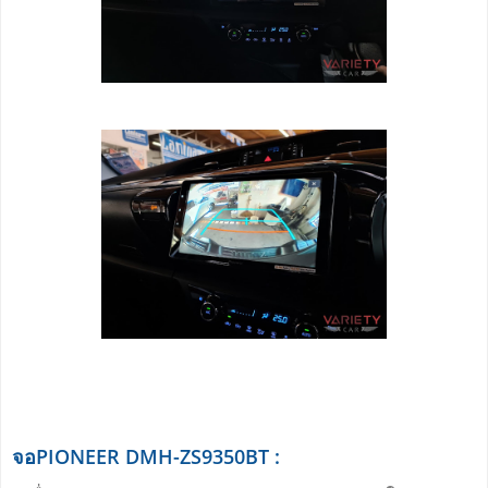
จอPIONEER DMH-ZS9350BT :