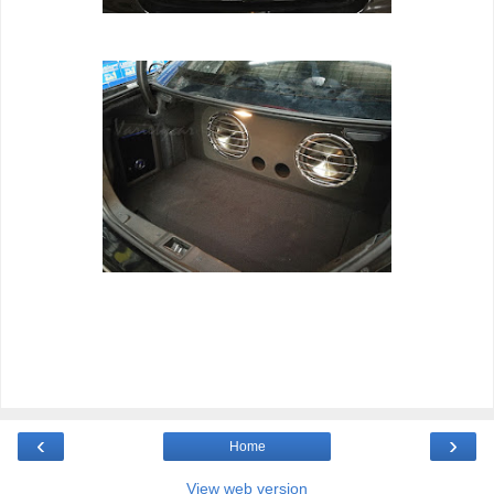
‹
›
Home
View web version