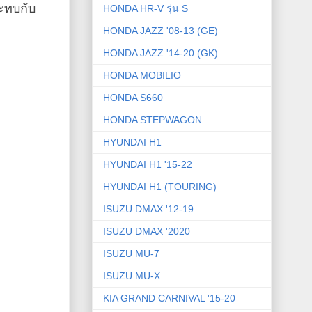
ะทบกับ
HONDA HR-V รุ่น S
HONDA JAZZ '08-13 (GE)
HONDA JAZZ '14-20 (GK)
HONDA MOBILIO
HONDA S660
HONDA STEPWAGON
HYUNDAI H1
HYUNDAI H1 '15-22
HYUNDAI H1 (TOURING)
ISUZU DMAX '12-19
ISUZU DMAX '2020
ISUZU MU-7
ISUZU MU-X
KIA GRAND CARNIVAL '15-20