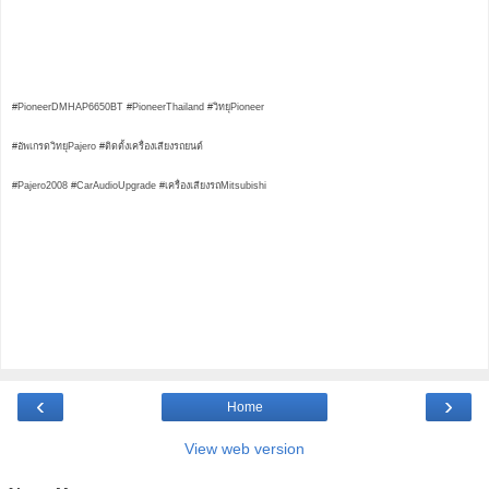
#PioneerDMHAP6650BT #PioneerThailand #วิทยุPioneer
#อัพเกรดวิทยุPajero #ติดตั้งเครื่องเสียงรถยนต์
#Pajero2008 #CarAudioUpgrade #เครื่องเสียงรถMitsubishi
‹
›
Home
View web version