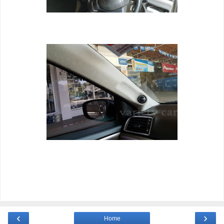
‹
›
Home